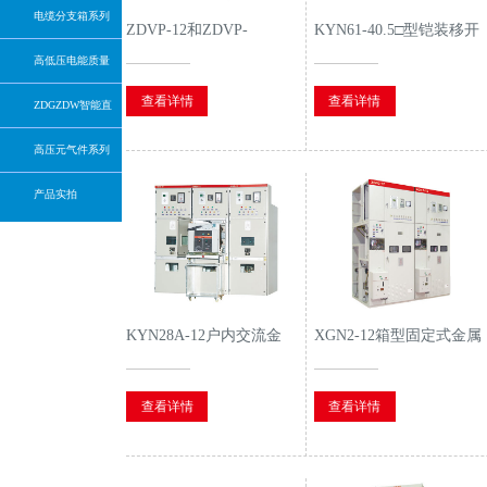
电缆分支箱系列
ZDVP-12和ZDVP-
KYN61-40.5□型铠装移开
高低压电能质量
12（F.R）户内交流高压
式交流金属封闭开关设备
固定式开关柜
查看详情
查看详情
治理系统
ZDGZDW智能直
流屏
高压元气件系列
产品实拍
KYN28A-12户内交流金
XGN2-12箱型固定式金属
属铠装中置式开关设备
封闭开关设备
查看详情
查看详情