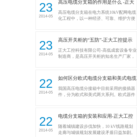
高压电缆分支箱的作用是什么 -正大
23
工控解读…
高压电缆分支箱在电力系统10kV配网电缆
2014-05
化工程中，以一种经济、可靠、维护方便
的接线方式替代原配网架空线中大量的分
支成为一大难题，而电缆分支箱的出现彻
底解决了这个问题，并且以它全绝缘、全
高压开关柜的“五防”-正大工控提示
23
密封的特性而使线…
正大工控科技有限公司-高低成套设备专业
2014-05
制造商，是高压开关柜的知名生产厂家，
目前高压开关柜的发展让人得到了意想不
到的结果。公司具有多年的生产经验，产
品质量好，价格优，受到新老客户的一致
如何区分欧式电缆分支箱和美式电缆
22
好评。在这里，我们…
分支箱-正大工控提示…
我国高压电缆分接箱中目前采用的接插器
2014-05
件，分为欧式和美式两大系列。欧式器件
是将20世纪80年代从欧洲引进的户外箱式
变电站的电缆连接概念引用到电缆分支箱
领域中，美式器件则是将90年代从美国引
电缆分支箱的安装和应用-正大工控
22
进的座装式箱式…
解读…
随着城镇建设步伐加快，10 kV线路规划
2014-05
走廊与城镇规划发展建设矛盾日益加剧。