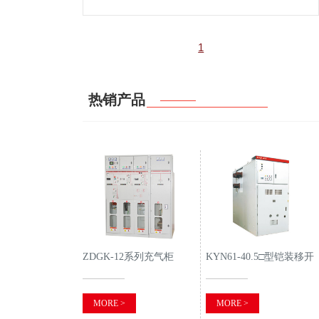
为适应社会发展需求，实现安全、稳定、
可靠供电。本着“典型设计、优化运行、
安全可靠”的原则，对县城主干街道、地
1
段实行电缆线路供…
热销产品
ZDGK-12系列充气柜
KYN61-40.5□型铠装移开
式交流金属封闭开关设备
MORE >
MORE >