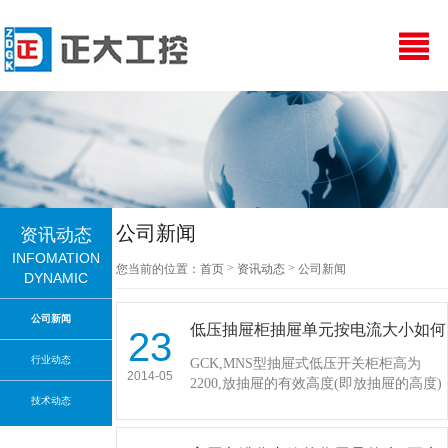
公司新闻
资讯动态
INFOMATION
>
>
您当前的位置：
首页
资讯动态
公司新闻
DYNAMIC
公司新闻
低压抽屉柜抽屉单元按电流大小如何
23
确定?多大的电流用多大的抽屉？…
行业动态
GCK,MNS型抽屉式低压开关柜柜高为
2014-05
2200,放抽屉的有效高度(即放抽屉的高度)
技术动态
为1800即可以放9层一单元抽屉,或放18只
1/2抽屉,或36只1/4抽屉抽屉规格一般
有:1/4单元(电流最大63A)…