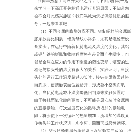
在简单熟悉了高压开关柜之后，而下面我们就一起
来学习一下高压开关柜通电运行升温原因，不知道您
会不会对此感兴趣呢？我们竭诚为您提供最优质的服
务，一起来看看吧。
（1）不同金属的膨胀效应不同。钢制螺栓的金属膨
胀系数要比铜质、铝质母线小得多，尤其是螺栓型设
备接头，在运行中随着负荷电流及温度的变化，其铝
或铜与铁的膨胀和收缩程度将有差异而产生蠕变，也
就是金属在应力的作用下缓慢的塑性变形，蠕变的过
程还与接头处的温度有很大的关系。实践证明，当接
头处的运行工作温度超过80℃时，接头金属将因过热
而膨胀，使接触表面位置错开，形成微小空隙而氧
化。当负荷电流减小温度降低回到原来接触位置时，
由于接触面氧化膜的覆盖，不可能是原安装时金属间
的直接接触。每次温度变化的循环所增加的接触电
阻，将会使下一次循环的热量增加，所增加的温度又
使接头的工作状况进一步变坏，因而形成恶性循环。
（2）型式试验测得数据通常是在试验室完成的，持